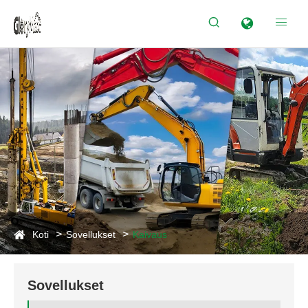


Koti
Sovellukset
Kaivaus
Sovellukset