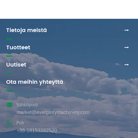
Tietoja meistä
Tuotteet
Uutiset
Ota meihin yhteyttä

Sähköposti
market@everglorymachinery.com

Puh
+86-18153282520